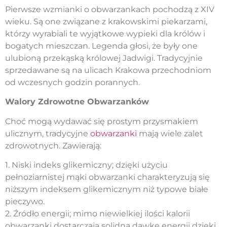
Pierwsze wzmianki o obwarzankach pochodzą z XIV
wieku. Są one związane z krakowskimi piekarzami,
którzy wyrabiali te wyjątkowe wypieki dla królów i
bogatych mieszczan. Legenda głosi, że były one
ulubioną przekąską królowej Jadwigi. Tradycyjnie
sprzedawane są na ulicach Krakowa przechodniom
od wczesnych godzin porannych.
Walory Zdrowotne Obwarzanków
Choć mogą wydawać się prostym przysmakiem
ulicznym, tradycyjne
obwarzanki
mają wiele zalet
zdrowotnych. Zawierają:
1. Niski indeks glikemiczny; dzięki użyciu
pełnoziarnistej mąki obwarzanki charakteryzują się
niższym indeksem glikemicznym niż typowe białe
pieczywo.
2. Źródło energii; mimo niewielkiej ilości kalorii
obwarzanki dostarczają solidną dawkę energii dzięki