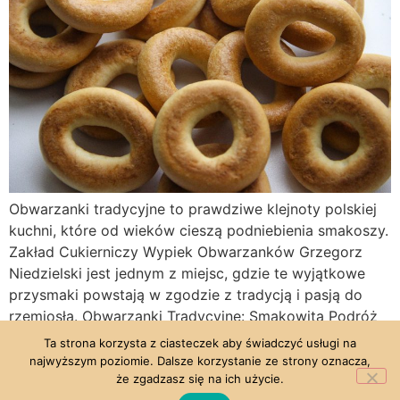
Obwarzanki tradycyjne to prawdziwe klejnoty polskiej
kuchni, które od wieków cieszą podniebienia smakoszy.
Zakład Cukierniczy Wypiek Obwarzanków Grzegorz
Niedzielski jest jednym z miejsc, gdzie te wyjątkowe
przysmaki powstają w zgodzie z tradycją i pasją do
rzemiosła. Obwarzanki Tradycyjne: Smakowita Podróż
przez Polską Kulturę Kulinarną W sercu Małopolski,
Ta strona korzysta z ciasteczek aby świadczyć usługi na
gdzie powietrze przesycone jest historią, obwarzanki są
najwyższym poziomie. Dalsze korzystanie ze strony oznacza,
że zgadzasz się na ich użycie.
pieczone […]