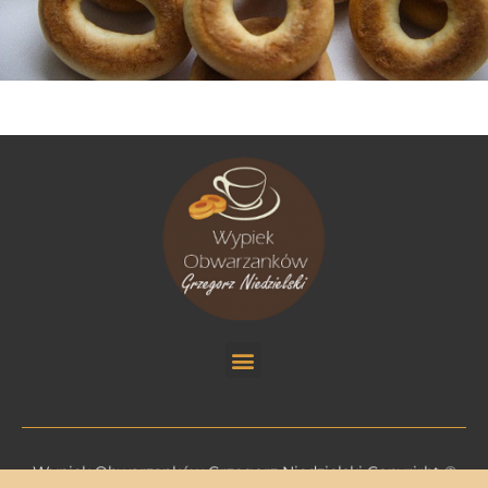
Wypiek Obwarzanków Grzegorz Niedzielski Copyrirht ©