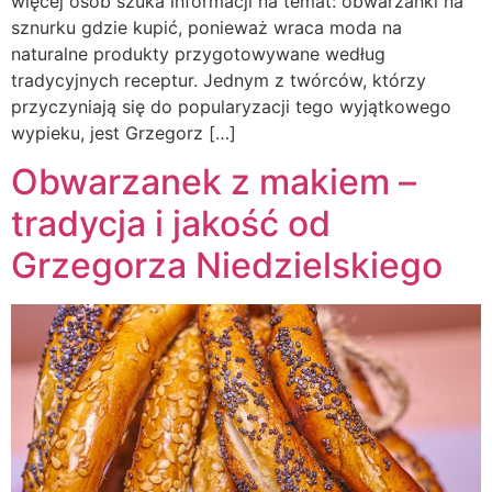
więcej osób szuka informacji na temat: obwarzanki na
sznurku gdzie kupić, ponieważ wraca moda na
naturalne produkty przygotowywane według
tradycyjnych receptur. Jednym z twórców, którzy
przyczyniają się do popularyzacji tego wyjątkowego
wypieku, jest Grzegorz […]
Obwarzanek z makiem –
tradycja i jakość od
Grzegorza Niedzielskiego